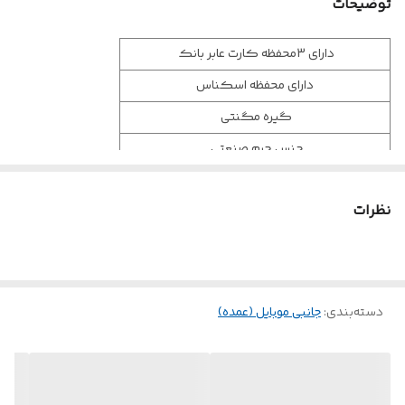
توضیحات
دارای 3محفظه کارت عابر بانک
دارای محفظه اسکناس
گیره مگنتی
جنس چرم صنعتی
کیفیت درجه 1
نظرات
با افتخار تولید ایران
دسته‌بندی
:
جانبی موبایل (عمده)