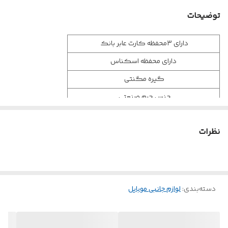
توضیحات
دارای 3محفظه کارت عابر بانک
دارای محفظه اسکناس
گیره مگنتی
جنس چرم صنعتی
کیفیت درجه 1
نظرات
با افتخار تولید ایران
دسته‌بندی
:
لوازم جانبی موبایل